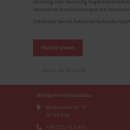
(einseitig oder beidseitig flügelüberdeckend
innovativen Komfortlösungen wie PaXseculoc
Entdecken Sie mit PaXentrée Naturelle Haustü
Haustür planen
Zurück zur Übersicht
Weingarten Innenausbau
Merkenicher Str. 57
50735 Köln
+49 (221) 7121413