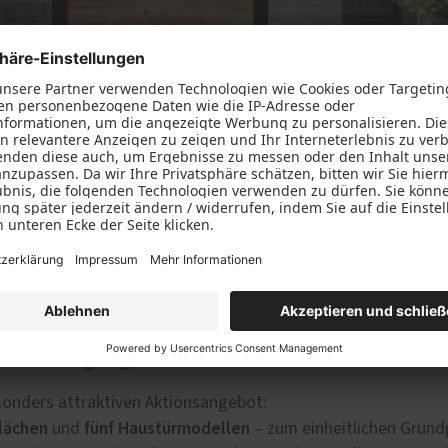
taler wird, wächst das Bedürfnis nach Echtheit, Beständigkeit 
vereint modernes Design mit natürlichen Materialien – Holz, 
 lassen.
ividualität, Stil und Wohnkomfort. Mit ihrer hochwertigen Al
it und Langlebigkeit.
sonders attraktiven Aktionsangebot:
lächen
fünf Haustürmodellen
und
– zum einheitlichen Grund