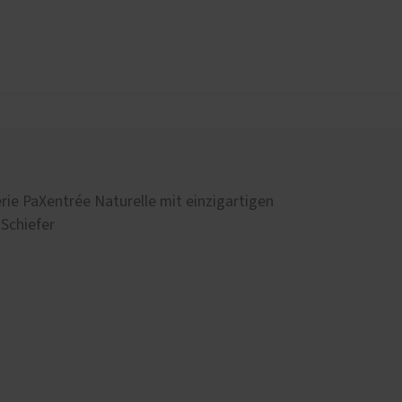
utz
nzen
Weitere Leistungen
Innentüren
Wohnungseingangstüren
ie PaXentrée Naturelle mit einzigartigen
Innenausbau und Möbel
Schiefer
Montage