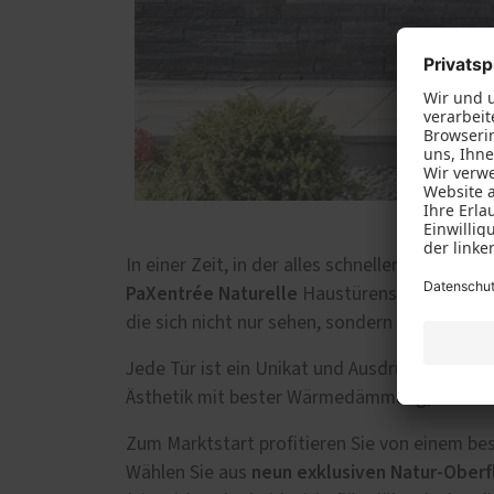
In einer Zeit, in der alles schneller und digi
PaXentrée Naturelle
Haustürenserie an. Sie 
die sich nicht nur sehen, sondern auch fühlen
Jede Tür ist ein Unikat und Ausdruck von Ind
Ästhetik mit bester Wärmedämmung, Sicherhe
Zum Marktstart profitieren Sie von einem be
neun exklusiven Natur-Oberf
Wählen Sie aus