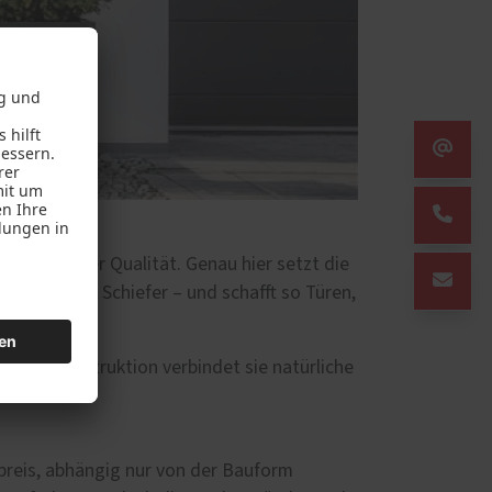
und spürbarer Qualität. Genau hier setzt die
Keramik und Schiefer – und schafft so Türen,
uminiumkonstruktion verbindet sie natürliche
preis, abhängig nur von der Bauform