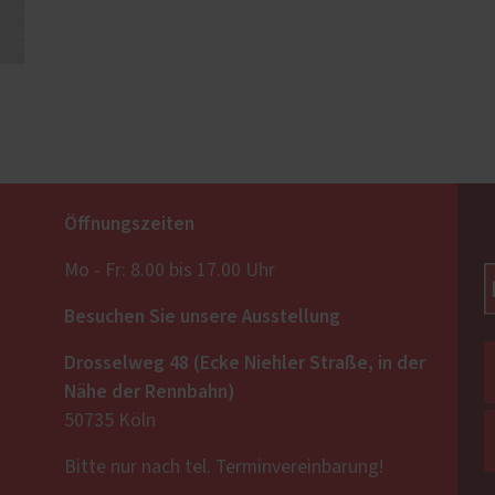
Öffnungszeiten
Mo - Fr: 8.00 bis 17.00 Uhr
Besuchen Sie unsere Ausstellung
Drosselweg 48 (Ecke Niehler Straße, in der
Nähe der Rennbahn)
50735 Köln
Bitte nur nach tel. Terminvereinbarung!