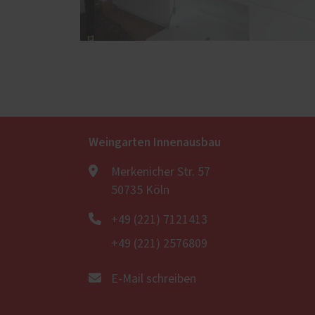
Weingarten Innenausbau
Merkenicher Str. 57
50735 Köln
+49 (221) 7121413
+49 (221) 2576809
E-Mail schreiben