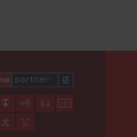





