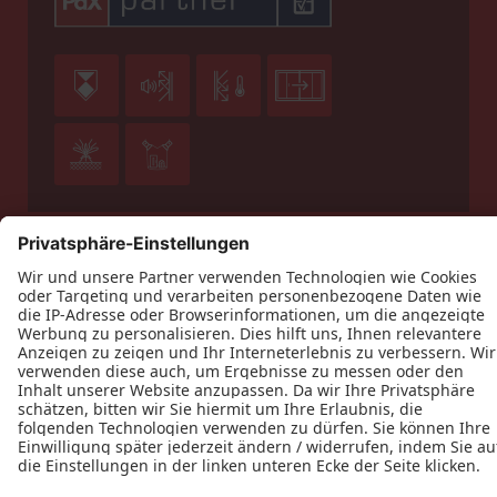






Datenschutz
Impressum
Kontakt
AGB
Weingarten Innenausbau © 2026