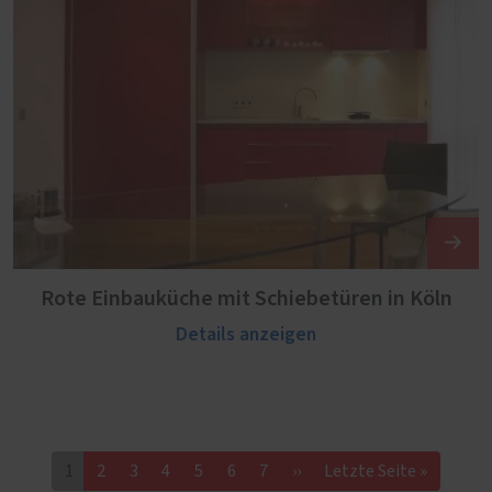
Rote Einbauküche mit Schiebetüren in Köln
Details anzeigen
1
2
3
4
5
6
7
››
Letzte Seite »