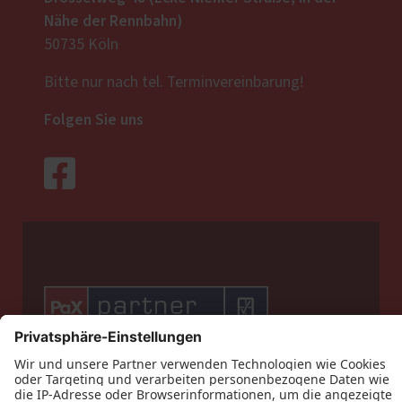
Nähe der Rennbahn)
50735 Köln
Bitte nur nach tel. Terminvereinbarung!
Folgen Sie uns



