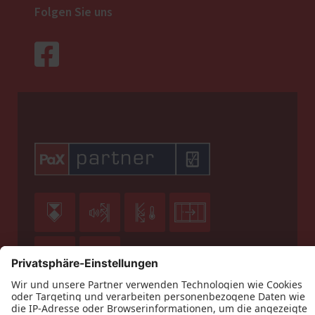
Folgen Sie uns





