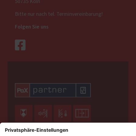
50735 Köln
Bitte nur nach tel. Terminvereinbarung!
Folgen Sie uns





