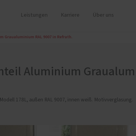
Leistungen
Karriere
Über uns
um Graualuminium RAL 9007 in Refrath.
ren
Fenster-Türen Ausstellung in
Sonnen- und Insektensch
Refere
Köln
nium
Insektenschutz von PaX
und Holz-Aluminium
enteil Aluminium Graualum
u und Denkmal
nen
ellungstüren
odell 178L, außen RAL 9007, innen weiß. Motivverglasung.
ür planen