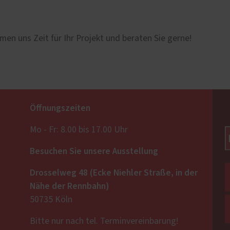
men uns Zeit für Ihr Projekt und beraten Sie gerne!
Öffnungszeiten
Mo - Fr: 8.00 bis 17.00 Uhr
Besuchen Sie unsere Ausstellung
Drosselweg 48 (Ecke Niehler Straße, in der
Nähe der Rennbahn)
50735 Köln
Bitte nur nach tel. Terminvereinbarung!