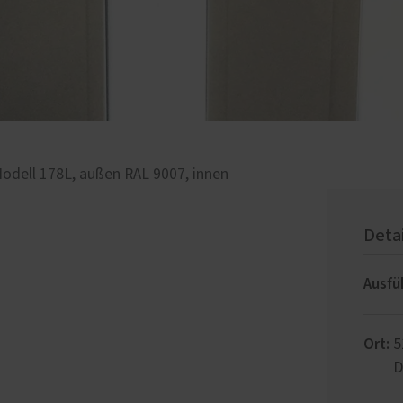
dell 178L, außen RAL 9007, innen
Deta
Ausfü
Ort:
5
D