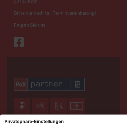
50735 Köln
Bitte nur nach tel. Terminvereinbarung!
Folgen Sie uns





